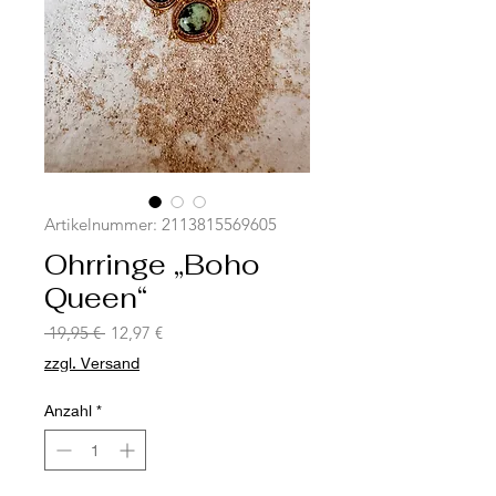
Artikelnummer: 2113815569605
Ohrringe „Boho
Queen“
Standardpreis
Sale-
 19,95 € 
12,97 €
Preis
zzgl. Versand
Anzahl
*