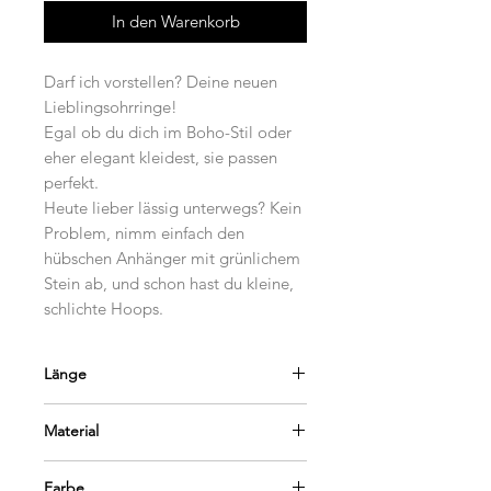
In den Warenkorb
Darf ich vorstellen? Deine neuen
Lieblingsohrringe!
Egal ob du dich im Boho-Stil oder
eher elegant kleidest, sie passen
perfekt.
Heute lieber lässig unterwegs? Kein
Problem, nimm einfach den
hübschen Anhänger mit grünlichem
Stein ab, und schon hast du kleine,
schlichte Hoops.
Länge
3 cm
Material
Stainless Steel
Farbe