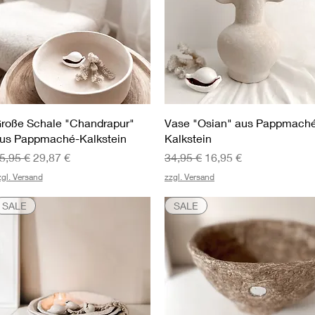
Schnellansicht
Schnellansicht
roße Schale "Chandrapur"
Vase "Osian" aus Pappmach
us Pappmaché-Kalkstein
Kalkstein
tandardpreis
Sale-Preis
Standardpreis
Sale-Preis
5,95 €
29,87 €
34,95 €
16,95 €
zgl. Versand
zzgl. Versand
SALE
SALE