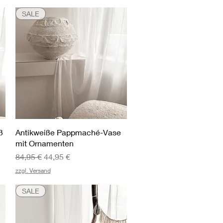
SALE
Schnellansicht
ß
Antikweiße Pappmaché-Vase
mit Ornamenten
Standardpreis
Sale-Preis
84,95 €
44,95 €
zzgl. Versand
SALE