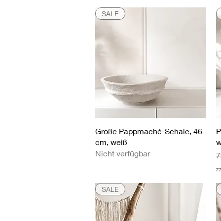
SALE
Schnellansicht
Große Pappmaché-Schale, 46
P
cm, weiß
w
Nicht verfügbar
S
7
z
SALE