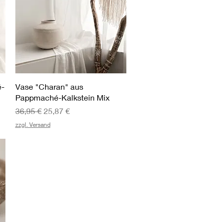
Schnellansicht
é-
Vase "Charan" aus
Pappmaché-Kalkstein Mix
Standardpreis
Sale-Preis
36,95 €
25,87 €
zzgl. Versand