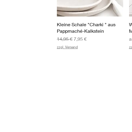
Schnellansicht
Kleine Schale "Charki " aus
W
Pappmaché-Kalkstein
M
Standardpreis
Sale-Preis
S
S
14,95 €
7,95 €
a
zzgl. Versand
z