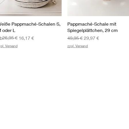
Schnellansicht
Schnellansicht
eiße Pappmaché-Schalen S,
Pappmaché-Schale mit
 oder L
Spiegelplättchen, 29 cm
tandardpreis
ale-Preis
26,95 €
Standardpreis
Sale-Preis
b
16,17 €
49,95 €
29,97 €
zgl. Versand
zzgl. Versand