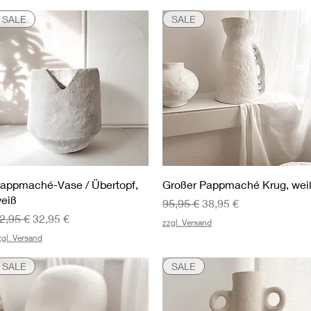
SALE
SALE
Schnellansicht
Schnellansicht
appmaché-Vase / Übertopf,
Großer Pappmaché Krug, wei
eiß
Standardpreis
Sale-Preis
95,95 €
38,95 €
tandardpreis
Sale-Preis
2,95 €
32,95 €
zzgl. Versand
zgl. Versand
SALE
SALE