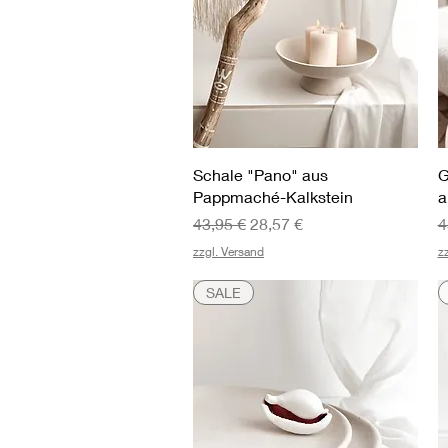
Schnellansicht
Schale "Pano" aus
G
Pappmaché-Kalkstein
a
Standardpreis
Sale-Preis
S
43,95 €
28,57 €
4
zzgl. Versand
z
SALE