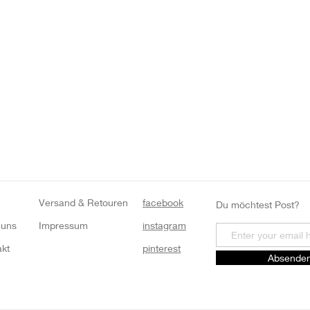
Versand & Retouren
facebook
Du möchtest Post?
 uns
Impressum
instagram
akt
pinterest
Absende