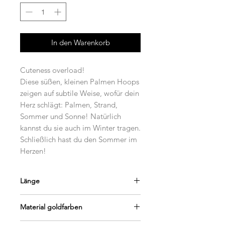
In den Warenkorb
Cuteness overload!
Diese süßen, kleinen Palmen Hoops
zeigen auf subtile Weise, wofür dein
Herz schlägt: Palmen, Strand,
Sommer und Sonne! Natürlich
kannst du sie auch im Winter tragen.
Schließlich hast du den Sommer im
Herzen!
Länge
2 cm
Material goldfarben