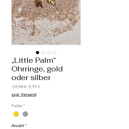
„Little Palm“
Ohrringe, gold
oder silber
Standardpreis
Sale-
 17,95 € 
8,95 €
Preis
zzgl. Versand
Farbe
*
Anzahl
*