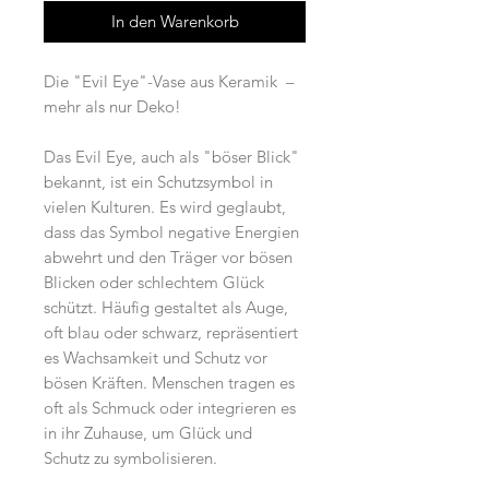
In den Warenkorb
Die "Evil Eye"-Vase aus Keramik –
mehr als nur Deko!
Das Evil Eye, auch als "böser Blick"
bekannt, ist ein Schutzsymbol in
vielen Kulturen. Es wird geglaubt,
dass das Symbol negative Energien
abwehrt und den Träger vor bösen
Blicken oder schlechtem Glück
schützt. Häufig gestaltet als Auge,
oft blau oder schwarz, repräsentiert
es Wachsamkeit und Schutz vor
bösen Kräften. Menschen tragen es
oft als Schmuck oder integrieren es
in ihr Zuhause, um Glück und
Schutz zu symbolisieren.