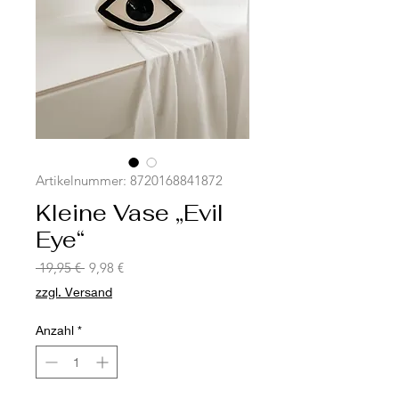
Artikelnummer: 8720168841872
Kleine Vase „Evil
Eye“
Standardpreis
Sale-
 19,95 € 
9,98 €
Preis
zzgl. Versand
Anzahl
*