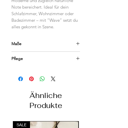
moderne und zugleich natürliche
Note bereichert. Ideal für dein
Schlafzimmer, Wohnzimmer oder
Badezimmer – mit “Wave” setzt du
alles gekonnt in Szene.
Maße
29x17 cm
Pflege
Kann unter klarem Wasser oder mit
einem feuchten Tuch abgewaschen
werden. Nicht permanenter
Feuchtigkeit aussetzen. Die
Versiegelung kann zum Beispiel mit
Ähnliche
Bienenwachs oder Kokosöl
Produkte
aufgefrischt werden.
SALE
SALE