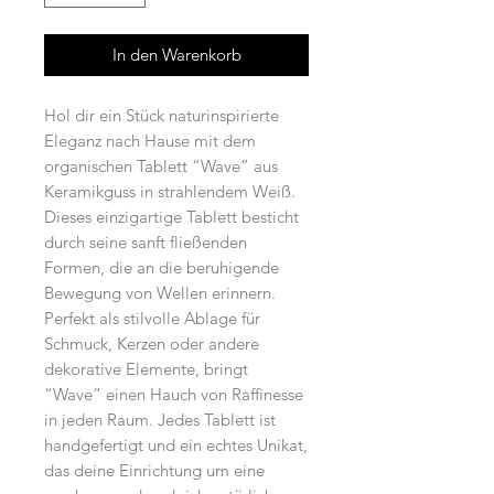
In den Warenkorb
Hol dir ein Stück naturinspirierte
Eleganz nach Hause mit dem
organischen Tablett “Wave” aus
Keramikguss in strahlendem Weiß.
Dieses einzigartige Tablett besticht
durch seine sanft fließenden
Formen, die an die beruhigende
Bewegung von Wellen erinnern.
Perfekt als stilvolle Ablage für
Schmuck, Kerzen oder andere
dekorative Elemente, bringt
“Wave” einen Hauch von Raffinesse
in jeden Raum. Jedes Tablett ist
handgefertigt und ein echtes Unikat,
das deine Einrichtung um eine