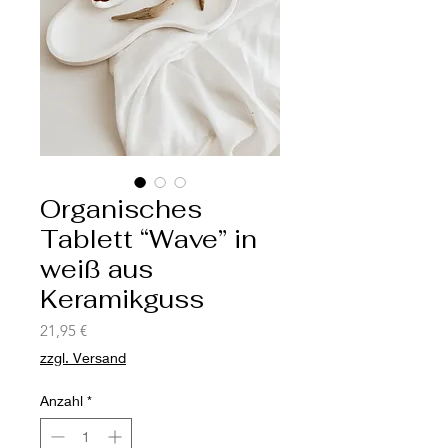
Organisches
Tablett “Wave” in
weiß aus
Keramikguss
Preis
21,95 €
zzgl. Versand
Anzahl
*