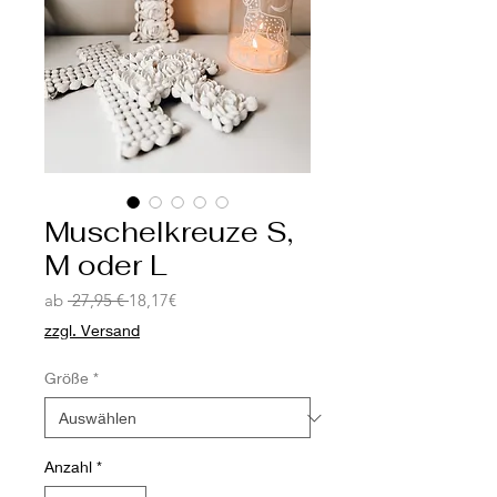
Muschelkreuze S,
M oder L
Standardpreis
Sale-
ab
 27,95 € 
18,17€
Preis
zzgl. Versand
Größe
*
Anzahl
*