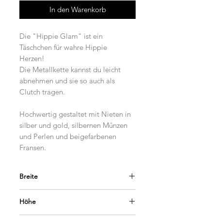
In den Warenkorb
Die "Hippie Glam" ist ein
Täschchen für wahre Hippie
Herzen!
Die Metallkette kannst du leicht
abnehmen und sie so auch als
Clutch tragen.
Hochwertig gestaltet mit Nieten in
silber und gold, silbernen Münzen
und Perlen und beigefarbenen
Fransen.
Breite
29 cm
Höhe