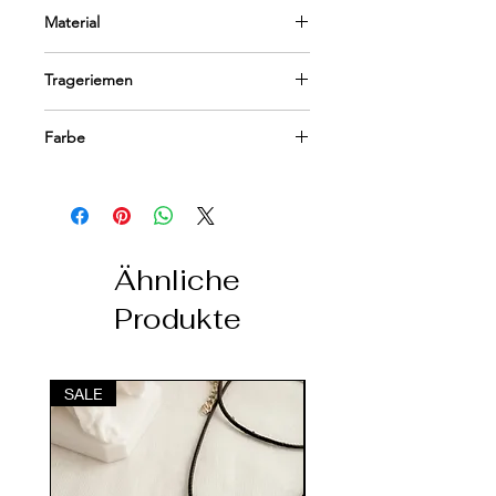
21 cm
Material
Baumwolle, Zierperlen, Ziermünzen
Trageriemen
Kette silber
Farbe
Schwarz, Weiß, Beige, Silber, Gold
Ähnliche
Produkte
SALE
SALE