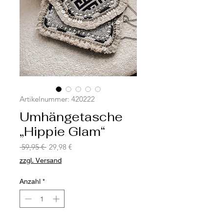
Artikelnummer: 420222
Umhängetasche
„Hippie Glam“
Standardpreis
Sale-
 59,95 € 
29,98 €
Preis
zzgl. Versand
Anzahl
*