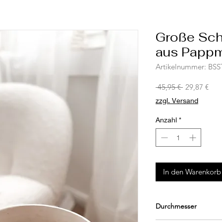
Große Sch
aus Pappm
Artikelnummer: BS
Standardpre
Sale
 45,95 € 
29,87 €
Prei
zzgl. Versand
Anzahl
*
In den Warenkorb
Durchmesser