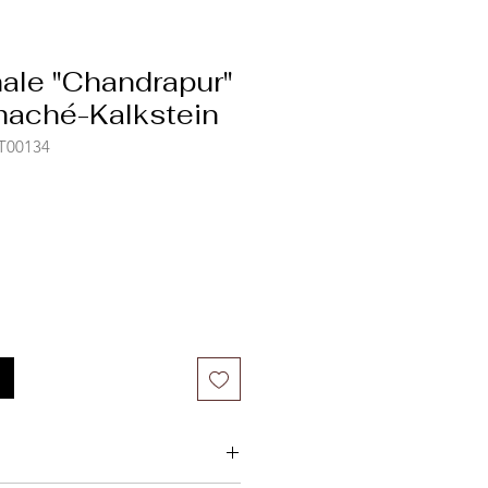
ale "Chandrapur"
aché-Kalkstein
ST00134
is
-
s