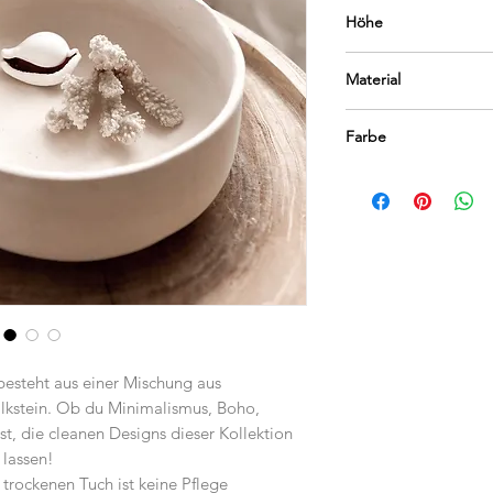
25 cm
Höhe
8,5 cm
Material
Ecomix bestehend aus
Farbe
natürlichem Baumharz
Kalkweiß
esteht aus einer Mischung aus
lkstein. Ob du Minimalismus, Boho,
st, die cleanen Designs dieser Kollektion
 lassen!
rockenen Tuch ist keine Pflege