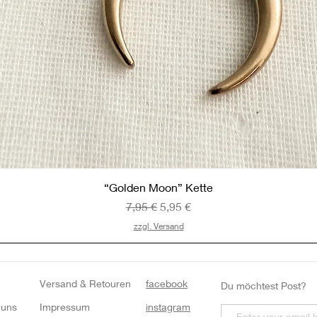
Schnellansicht
“Golden Moon” Kette
Standardpreis
Sale-Preis
7,95 €
5,95 €
zzgl. Versand
Versand & Retouren
facebook
Du möchtest Post?
 uns
Impressum
instagram